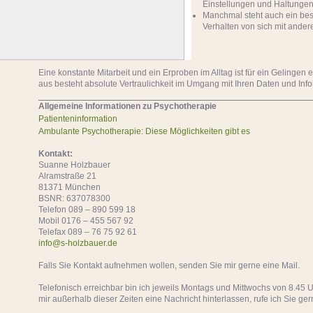
Einstellungen und Haltungen
Manchmal steht auch ein be
Verhalten von sich mit ande
Eine konstante Mitarbeit und ein Erproben im Alltag ist für ein Gelingen e
aus besteht absolute Vertraulichkeit im Umgang mit Ihren Daten und Info
Allgemeine Informationen zu Psychotherapie
Patienteninformation
Ambulante Psychotherapie: Diese Möglichkeiten gibt es
Kontakt:
Suanne Holzbauer
Alramstraße 21
81371 München
BSNR: 637078300
Telefon 089 – 890 599 18
Mobil 0176 – 455 567 92
Telefax 089 – 76 75 92 61
info@s-holzbauer.de
Falls Sie Kontakt aufnehmen wollen, senden Sie mir gerne eine Mail.
Telefonisch erreichbar bin ich jeweils Montags und Mittwochs von 8.45 U
mir außerhalb dieser Zeiten eine Nachricht hinterlassen, rufe ich Sie ger