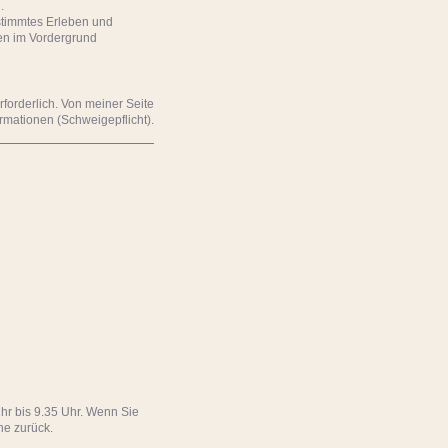
.
stimmtes Erleben und
ren im Vordergrund
rforderlich. Von meiner Seite
rmationen (Schweigepflicht).
hr bis 9.35 Uhr. Wenn Sie
ne zurück.