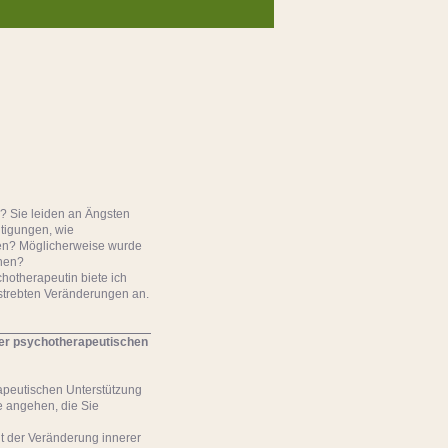
n? Sie leiden an Ängsten
tigungen, wie
den? Möglicherweise wurde
chen?
hotherapeutin biete ich
estrebten Veränderungen an.
er psychotherapeutischen
rapeutischen Unterstützung
 angehen, die Sie
t der Veränderung innerer