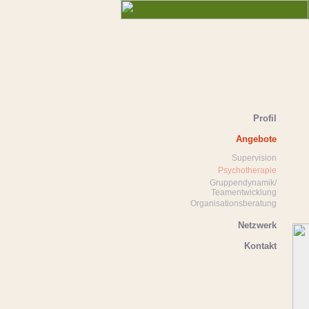
Profil
Angebote
Supervision
Psychotherapie
Gruppendynamik/
Teamentwicklung
Organisationsberatung
Netzwerk
Kontakt